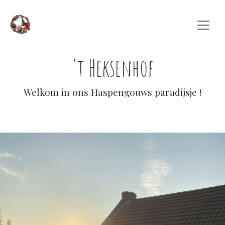
Overslaan naar inhoud
't Heksenhof
Welkom in ons Haspengouws paradijsje
!